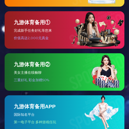
详细介绍
钢化j9体育平台质量鉴别
及加工要求
全j9体育平台是一类经剧烈振荡或碰击不破碎，即使破碎也不易伤人的
j9体育平台。用于轿车、飞机和特种修建物的门窗等。修建物使用安全
j9体育平台，可以抵挡子弹或每小时100千米的飓风中所搀杂碎石的进
犯，这对主体j9体育平台结构的现代修建具有特别重要的含义。
钢化j9