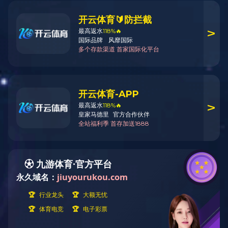
产品中心
钢化j9体育平台