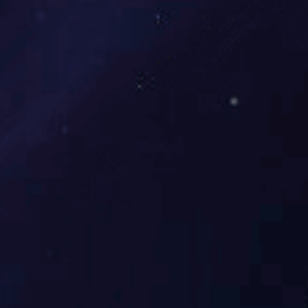
j9体育平台中间夹的PVB膜的粘接效果，不会像一般j9体育平台破碎后
产生尖利的碎片伤人。
四、夹丝j9体育平台：是压延成型时，在j9体育平台内部嵌入金属丝
（网）的j9体育平台。当j9体育平台破碎时，其碎片仍悬挂在金属丝
（网）上而不掉落。火灾时能短时间阻止火焰延伸，延缓火灾的扩
大，一般用作建筑物的透明防护结构、天窗和庭院、公园、动物园及
运动场地的透明栏栅。
五、防护j9体育平台：其透明度高，含有能吸收射线的铅和吸收热中子
的硼等。是指能有效地屏蔽X射线和热中子等危害人体的j9体育平台。
相关标签：
昆山钢化j9体育平台
,
昆山j9体育平台厂
家
,
昆山中空j9体育平台
上一篇：
性价比高的镀膜j9体育平台
下一篇：
钢化j9体育平台
相关产品：