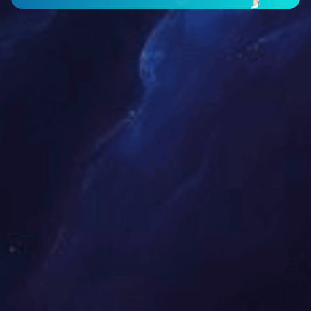
体育平台
作为常用的安全j9体育平台，广泛应用于于门、窗、橱窗、围
护结构及用作饰面材料等。为了便于大家的理解，下面哈尔滨
中空j9体
育平台厂
详细为大家讲讲安全j9体育平台的种类，一起来看看吧：
一、钢化j9体育平台：即淬火增强j9体育平台。是将j9体育平台均匀加
热达软化温度时，用高速空气等冷却介质骤冷而制成的j9体育平台。这
种j9体育平台表面存在有均匀的压应力，从而可进一步j9体育平台的机
械强度和抗热震功能。根据其刚化程度和制品形状的不同，能够分为
完全钢化、区域钢化、半钢化、平面钢化和弯形钢化等种类。钢化j9体
育平台破碎时形成无尖锐棱角的颗粒，对人体伤害很小，是广泛运用
的安全j9体育平台。
二、防火j9体育平台：指在两片j9体育平台间凝集一种通明的凝胶，遇
高温时，分化而吸收很多的热，使j9体育平台可坚持暂时不决裂而避免
火灾延伸的j9体育平台。一般用于建筑群的防火隔扇或防火道等。
三、夹层j9体育平台：是在两片或多片j9体育平台间夹以通明的聚乙烯
醇缩丁醛胶片或其他胶合材料，经加热、加压胶合而成的复合j9体育平
台制品。作为一种安全j9体育平台在受到碰击破碎后，因为其两片一般