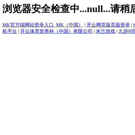
浏览器安全检查中...null...请稍
MK官方端网站登录入口_MK（中国）
|
开云网页版页面登录
|
机平台
|
开云体育世界杯（中国）有限公司
|
米兰游戏
|
九游j