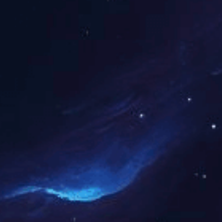
上一篇：
挑选夹胶j9体育平台时需谨慎
下一篇：
双层中空j9体育平台窗有什么优点
相关产品：
中空j9体育平台制作流程
口碑好的中空j9体育平台
中空j9体育平台