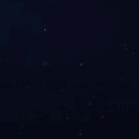
9体育平台