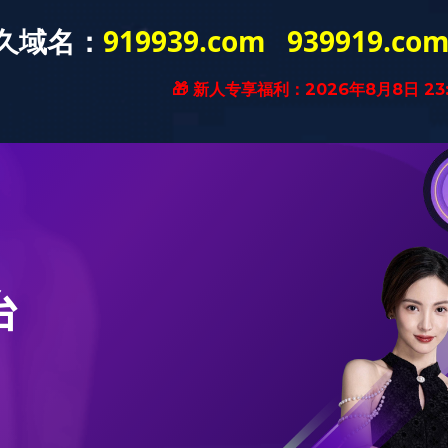
体育平台
玻纤j9体育平台