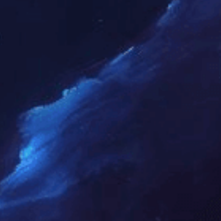
料的耐热性能好，但由于辊道的内部结构不均匀，在长期使用后
面平整度差。
复磨削和长时间的使用很容易造成磨损，而且这些磨损由于程度