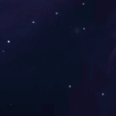
昆山中空j9体育平台结构
玻纤j9体育平台
相关新闻：
Low-Ej9体育平台的特点功能及颜色
双层中空j9体育平台窗有什么优点
装昆山中空j9体育平台窗有什么好处
浮法j9体育平台