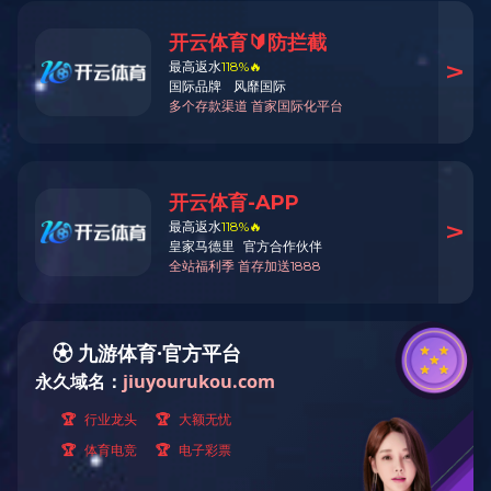
推荐新闻
为什么选择中空j9体育平台窗户？
昆山中空j9体育平台
昆山钢化j9体育平台
怎么辨别市道上钢化j9体育平台的真...
装昆山中空j9体育平台窗有什么好处
中空j9体育平台和夹胶j9体育平台哪个好
j9体育登录
j9体育平台
联系人：胡先生
电 话：0512-55190318
0512-55190378
传 真：0512-55191108
手 机：13906268095
邮 箱：hyp@cyglass.cn
网
址：
www.mydigitalbackgrounds.com
地 址：昆山市张浦镇慈城路278号
新闻资讯