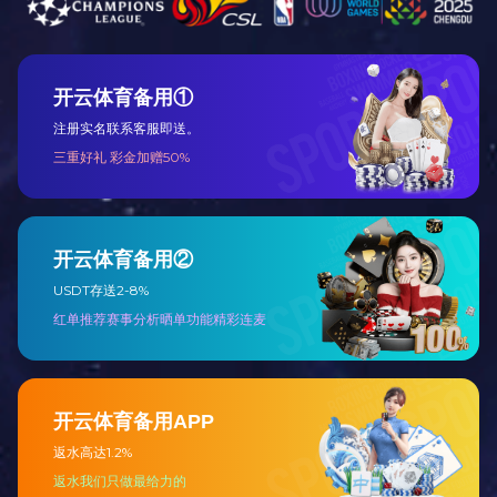
夹胶j9体育平台具有很高抗冲击强度和使用的安全性，适
用于建筑物的门窗的夹胶j9体育平台、楼梯护栏、采光顶夹胶
j9体育平台、淋浴房夹胶j9体育平台、淋浴房的夹丝j9体育平
台、地板和隔墙、商店的橱窗、幼儿园、学校、体育馆、私人
住宅、别墅、银行、珠宝店、等保存贵重物品或j9体育平台易