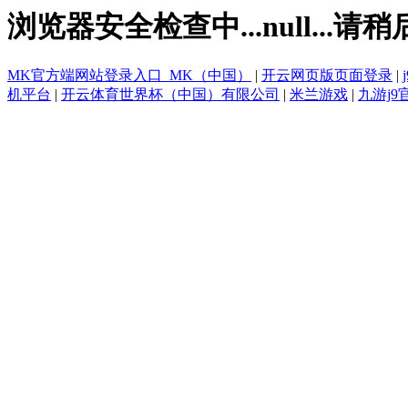
浏览器安全检查中...null...请稍
MK官方端网站登录入口_MK（中国）
|
开云网页版页面登录
|
机平台
|
开云体育世界杯（中国）有限公司
|
米兰游戏
|
九游j