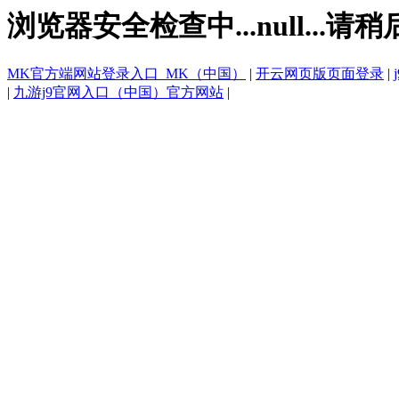
浏览器安全检查中...null...请稍
MK官方端网站登录入口_MK（中国）
|
开云网页版页面登录
|
|
九游j9官网入口（中国）官方网站
|